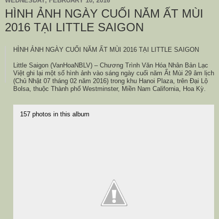
WEDNESDAY, FEBRUARY 10, 2016
HÌNH ẢNH NGÀY CUỐI NĂM ẤT MÙI
2016 TẠI LITTLE SAIGON
HÌNH ẢNH NGÀY CUỐI NĂM ẤT MÙI 2016 TẠI LITTLE SAIGON
Little Saigon (VanHoaNBLV) – Chương Trình Văn Hóa Nhân Bản Lạc
Việt ghi lại một số hình ảnh vào sáng ngày cuối năm Ất Mùi 29 âm lịch
(Chủ Nhật 07 tháng 02 năm 2016) trong khu Hanoi Plaza, trên Đại Lộ
Bolsa, thuộc Thành phố Westminster, Miền Nam California, Hoa Kỳ.
157 photos in this album