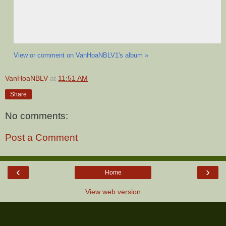
View or comment on VanHoaNBLV1's album »
VanHoaNBLV
at
11:51 AM
Share
No comments:
Post a Comment
‹
›
Home
View web version