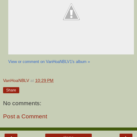
View or comment on VanHoaNBLV1's album »
VanHoaNBLV
at
10:29 PM
Share
No comments:
Post a Comment