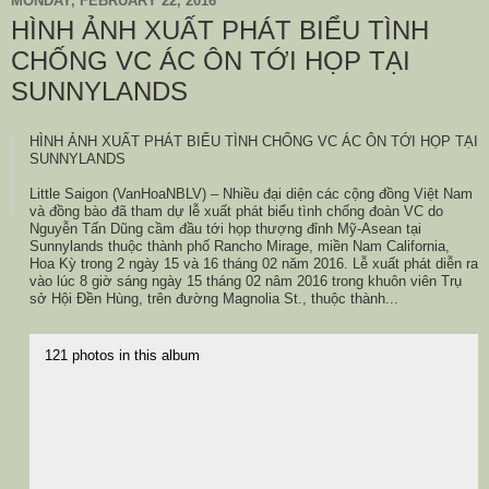
MONDAY, FEBRUARY 22, 2016
HÌNH ẢNH XUẤT PHÁT BIỂU TÌNH
CHỐNG VC ÁC ÔN TỚI HỌP TẠI
SUNNYLANDS
HÌNH ẢNH XUẤT PHÁT BIỂU TÌNH CHỐNG VC ÁC ÔN TỚI HỌP TẠI
SUNNYLANDS
Little Saigon (VanHoaNBLV) – Nhiều đại diện các cộng đồng Việt Nam
và đồng bào đã tham dự lễ xuất phát biểu tình chống đoàn VC do
Nguyễn Tấn Dũng cầm đầu tới họp thượng đỉnh Mỹ-Asean tại
Sunnylands thuộc thành phố Rancho Mirage, miền Nam California,
Hoa Kỳ trong 2 ngày 15 và 16 tháng 02 năm 2016. Lễ xuất phát diễn ra
vào lúc 8 giờ sáng ngày 15 tháng 02 nâm 2016 trong khuôn viên Trụ
sở Hội Đền Hùng, trên đường Magnolia St., thuộc thành...
121 photos in this album