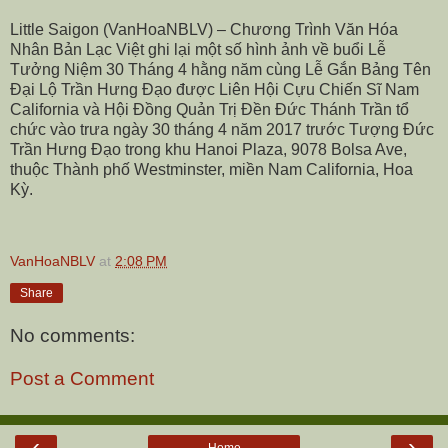
Little Saigon (VanHoaNBLV) – Chương Trình Văn Hóa
Nhân Bản Lạc Việt ghi lại một số hình ảnh về buổi Lễ
Tưởng Niệm 30 Tháng 4 hằng năm cùng Lễ Gắn Bảng Tên
Đại Lộ Trần Hưng Đạo được Liên Hội Cựu Chiến Sĩ Nam
California và Hội Đồng Quản Trị Đền Đức Thánh Trần tổ
chức vào trưa ngày 30 tháng 4 năm 2017 trước Tượng Đức
Trần Hưng Đạo trong khu Hanoi Plaza,
9078 Bolsa Ave
,
thuộc Thành phố Westminster, miền Nam California, Hoa
Kỳ.
VanHoaNBLV
at
2:08 PM
Share
No comments:
Post a Comment
‹
›
Home