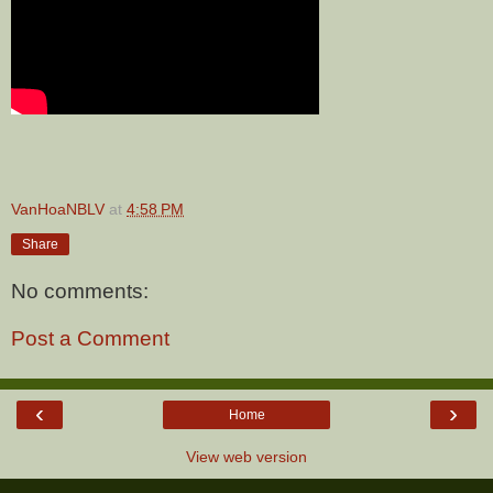
VanHoaNBLV
at
4:58 PM
Share
No comments:
Post a Comment
‹
›
Home
View web version