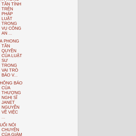
TẦN TÍNH
TRÊN
PHÁP
LUẬT
TRONG
VỤ CÔNG
AN ...
Ạ PHONG
TẦN
QUYỀN
CỦA LUẬT
SƯ
TRONG
VAI TRÒ
BẢO V...
HÔNG BÁO
CỦA
THƯỢNG
NGHỊ SĨ
JANET
NGUYỄN
VỀ VIỆC
...
UỔI NÓI
CHUYỆN
CỦA GIÁM