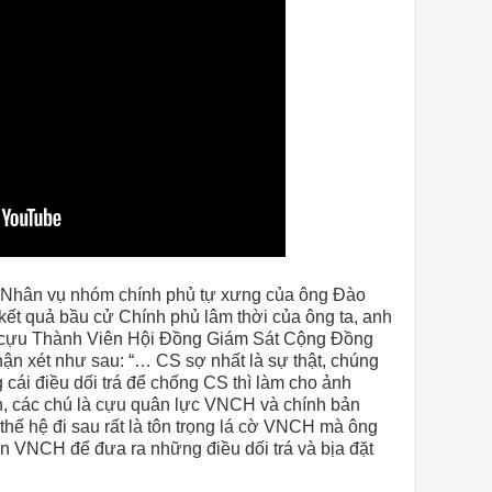
 Nhân vụ nhóm chính phủ tự xưng của ông Đào
ết quả bầu cử Chính phủ lâm thời của ông ta, anh
à cựu Thành Viên Hội Đồng Giám Sát Cộng Đồng
hận xét như sau: “… CS sợ nhất là sự thật, chúng
cái điều dối trá để chống CS thì làm cho ảnh
h, các chú là cựu quân lực VNCH và chính bản
thế hệ đi sau rất là tôn trọng lá cờ VNCH mà ông
hần VNCH để đưa ra những điều dối trá và bịa đặt