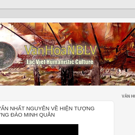
VĂN H
VẤN NHẤT NGUYÊN VỀ HIỆN TƯỢNG
ƯNG ĐÀO MINH QUÂN