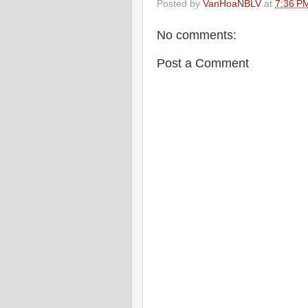
Posted by
VanHoaNBLV
at
7:36 P
No comments:
Post a Comment