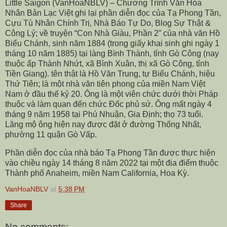
Little Saigon (VanHoaNBLV) – Chương Trình Văn Hóa
Nhân Bản Lạc Việt ghi lại phần diễn đọc của Tạ Phong Tần,
Cựu Tù Nhân Chính Trị, Nhà Báo Tự Do, Blog Sự Thật &
Công Lý; về truyện “Con Nhà Giàu, Phần 2” của nhà văn Hồ
Biểu Chánh, sinh năm 1884 (trong giấy khai sinh ghi ngày 1
tháng 10 năm 1885) tại làng Bình Thành, tỉnh Gò Công (nay
thuộc ấp Thành Nhứt, xã Bình Xuân, thị xã Gò Công, tỉnh
Tiền Giang). tên thật là Hồ Văn Trung, tự Biểu Chánh, hiệu
Thứ Tiên; là một nhà văn tiên phong của miền Nam Việt
Nam ở đầu thế kỷ 20. Ông là một viên chức dưới thời Pháp
thuộc và làm quan đến chức Đốc phủ sứ. Ông mất ngày 4
tháng 9 năm 1958 tại Phú Nhuận, Gia Định; thọ 73 tuổi.
Lăng mộ ông hiện nay được đặt ở đường Thống Nhất,
phường 11 quận Gò Vấp.
Phần diễn đọc của nhà báo Tạ Phong Tần được thực hiện
vào chiều ngày 14 tháng 8 năm 2022 tại một địa điểm thuộc
Thành phố Anaheim, miền Nam California, Hoa Kỳ.
VanHoaNBLV
at
5:38 PM
Share
No comments: