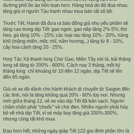
đường phố ồn ào hỗn loạn hơn. Hàng hoá do đó đua nhau
tăng giá vì người Tàu tranh nhau mua bán rất xô bồ.
Trước Tết, Hanoi đã đưa ra báo động giá nhu yếu phẩm sẽ
tăng cao trong dịp Tết: gạo ngon, gạo nếp tăng 2%-5%; thịt
heo, gà tăng 10% - 15%; các loại rau tăng 10% - 20%, hàng
khô (măng miến, mộc nhĩ, nấm hương...) tăng từ 8 - 10%,
cây hoa cảnh tăng 20 - 25%.
Hợp Tác Xã thanh long Chợ Gạo, Miền Tây nói là, trái thăng
long sẽ tăng từ 200% - 600%. Cách nay 3 tháng, một ký
thăng long chỉ khoảng từ 10 đến 12 ngàn, dịp Tết sẽ lên
đến 65 ngàn.
Giá vé xe đò dành cho hành khách di chuyển từ Saigon đến
các tỉnh, nói là tăng không quá 20% - 60% tùy nơi. Nhưng
mới giữa tháng 12, vé xe vào dịp Tết đã bán sạch. Người
chậm chân phải “chuốc” vé chợ đen. Nhiều người phải hủy
bỏ về nhà dịp Tết, vì vé máy bay tăng giá 200%-300%,
nhưng cũng rất khó mua.
Đau hơn hết, những ngày giáp Tết 122 gia đình phần lớn là