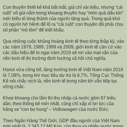
Con thuyền thiết kế khá bắt mắt, giá chỉ vài triệu, nhưng “cái
ruột” vô giá nằm trong khoang thuyền hay “món quà dấu kín”
mới biểu tỏ lòng thành của người tặng quà. Trong quá khứ
có người hớ hênh để lộ ra “cái ruột” con thuyền đã phải chịu
số phận “mò tôm” để triệt khẩu.
Qua những cuộc khủng hoảng kinh tế theo từng thập kỷ, vào
các năm 1979, 1989, 1999 và 2009, giới kinh tế căn cứ vào
các dấu hiệu để lo ngại năm 2019 sẽ rơi vào mạt vận của
nền kinh tế thị trường định hướng xã hội chủ nghĩa.
Hanoi vừa công bố, tăng trưởng kinh tế Việt Nam năm 2018
là 7,08%, trong khi mục tiêu dự trù là 6,7%. Tổng Cục Thống
Kê nói chắc nịch là, nền kinh tế trong năm tới vẫn tiếp tục
vững chắc.
Khoe khoang cho lắm thì thu nhập cả nước gồm 97 triêu
dân, theo thống kê mới nhất, cũng chỉ xấp xỉ lợi tức của
hãng xe “con bọ hung” – Volkswagen của nước Đức.
Theo Ngân Hàng Thế Giới, GDP đầu người của Việt Nam
mới nhất là 2,343.12 Mỹ Kim, còn thua xa nhiều nước trong