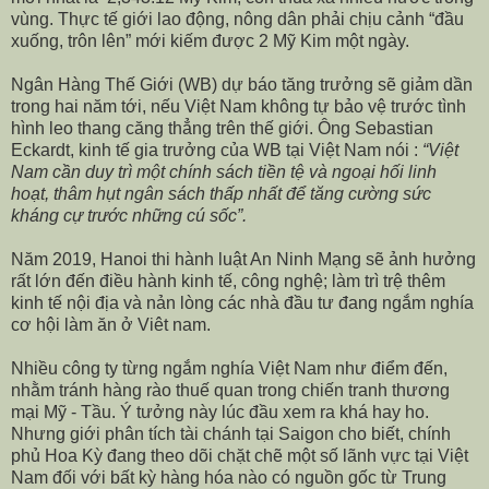
vùng. Thực tế giới lao động, nông dân phải chịu cảnh “đầu
xuống, trôn lên” mới kiếm được 2 Mỹ Kim một ngày.
Ngân Hàng Thế Giới (WB) dự báo tăng trưởng sẽ giảm dần
trong hai năm tới, nếu Việt Nam không tự bảo vệ trước tình
hình leo thang căng thẳng trên thế giới. Ông Sebastian
Eckardt, kinh tế gia trưởng của WB tại Việt Nam nói :
“Việt
Nam cần duy trì một chính sách tiền tệ và ngoại hối linh
hoạt, thâm hụt ngân sách thấp nhất để tăng cường sức
kháng cự trước những cú sốc”.
Năm 2019, Hanoi thi hành luật An Ninh Mạng sẽ ảnh hưởng
rất lớn đến điều hành kinh tế, công nghệ; làm trì trệ thêm
kinh tế nội địa và nản lòng các nhà đầu tư đang ngắm nghía
cơ hội làm ăn ở Viêt nam.
Nhiều công ty từng ngắm nghía Việt Nam như điểm đến,
nhằm tránh hàng rào thuế quan trong chiến tranh thương
mại Mỹ - Tầu. Ý tưởng này lúc đầu xem ra khá hay ho.
Nhưng giới phân tích tài chánh tại Saigon cho biết, chính
phủ Hoa Kỳ đang theo dõi chặt chẽ một số lãnh vực tại Việt
Nam đối với bất kỳ hàng hóa nào có nguồn gốc từ Trung