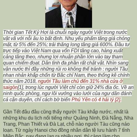
Thời gian Tết Kỷ Hợi là chuỗi ngày người Việt trong nước
vật vã với nỗi âu lo bất định. Nhu yếu phẩm tăng giá chóng
mặt, từ 5% đến 25%; trái thăng long tăng giá 600%. Đầu tư
trực tiếp vào Việt Nam qua vốn FDI tăng cao, hàng xuất
cảng tăng theo, nhưng lợi nhuận phần lớn vào tay tham
quan chiếm đoạt. Dân tình đa phần rất chật vật. Nhìn sang
vận nước thì đầy những rủi ro không thể tránh : người Tầu
nhan nhản khắp chốn từ Băc chí Nam, theo thống kê chính
thức năm 2018,
người Tầu làm chủ đến 31% nhà cửa ở
saigòn
[1], trong lúc người Việt chỉ còn giữ 24% địa ốc. Về an
ninh quốc phòng, ngư lôi vướng vào lưới của ngư dân đánh
cá cận duyên, chỉ cách bờ biển
Phú Yên có 4 hải lý [2].
Gần Tết đâu đâu cũng thấy người Tàu khắp nước, nhất là
những khu du lịch nổi tiếng như Quảng Ninh, Đà Nẵng, Nha
Trang, Phan Thiết và Đà Lạt, chỗ nào người Tàu cũng náo
loạn. Từ ngày Hanoi cho đồng nhân dân tệ lưu hành 7 tỉnh
Miền Bắc, nay đang lan ra nhiều nơi, thì càng làm cho