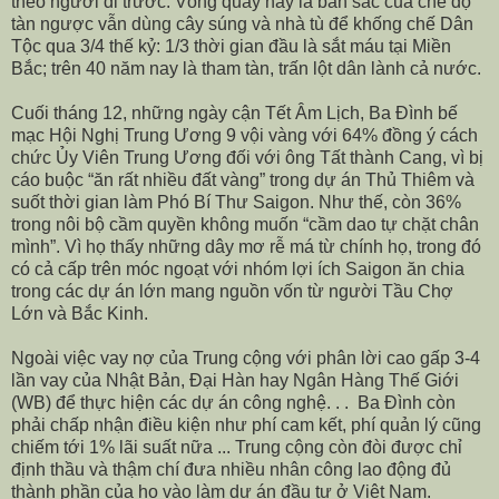
theo người đi trước. Vòng quay này là bản sắc của chế độ
tàn ngược vẫn dùng cây súng và nhà tù để khống chế Dân
Tộc qua 3/4 thế kỷ: 1/3 thời gian đầu là sắt máu tại Miền
Bắc; trên 40 năm nay là tham tàn, trấn lột dân lành cả nước.
Cuối tháng 12, những ngày cận Tết Âm Lịch, Ba Đình bế
mạc Hội Nghị Trung Ương 9 vội vàng với 64% đồng ý cách
chức Ủy Viên Trung Ương đối với ông Tất thành Cang, vì bị
cáo buộc “ăn rất nhiều đất vàng” trong dự án Thủ Thiêm và
suốt thời gian làm Phó Bí Thư Saigon. Như thế, còn 36%
trong nôi bộ cầm quyền không muốn “cầm dao tự chặt chân
mình”. Vì họ thấy những dây mơ rễ má từ chính họ, trong đó
có cả cấp trên móc ngoạt với nhóm lợi ích Saigon ăn chia
trong các dự án lớn mang nguồn vốn từ người Tầu Chợ
Lớn và Bắc Kinh.
Ngoài việc vay nợ của Trung cộng với phân lời cao gấp 3-4
lần vay của Nhật Bản, Đại Hàn hay Ngân Hàng Thế Giới
(WB) để thực hiện các dự án công nghệ. . . Ba Đình còn
phải chấp nhận điều kiện như phí cam kết, phí quản lý cũng
chiếm tới 1% lãi suất nữa ... Trung cộng còn đòi được chỉ
định thầu và thậm chí đưa nhiều nhân công lao động đủ
thành phần của họ vào làm dự án đầu tư ở Việt Nam.