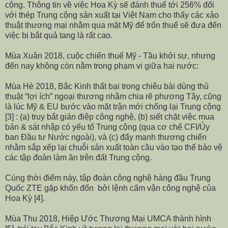
cộng. Thông tin về việc Hoa Kỳ sẽ đánh thuế tới 256% đối
với thép Trung cộng sản xuất tại Việt Nam cho thấy các xảo
thuật thương mại nhằm qua mặt Mỹ để trốn thuế sẽ đưa đến
việc bị bắt quả tang là rất cao.
Mùa Xuân 2018, cuộc chiến thuế Mỹ - Tầu khởi sự, nhưng
đến nay không còn nằm trong phạm vi giữa hai nước:
Mùa Hè 2018, Bắc Kinh thất bại trong chiêu bài dùng thủ
thuật “lợi ích” ngoại thương nhằm chia rẽ phương Tây, cũng
là lúc Mỹ & EU bước vào mặt trận mới chống lại Trung cộng
[3] : (a) truy bắt gián điệp công nghệ, (b) siết chặt việc mua
bán & sát nhập có yếu tố Trung cộng (qua cơ chế CFI/Ủy
ban Đầu tư Nước ngoài), và (c) đẩy mạnh thương chiến
nhằm sắp xếp lại chuỗi sản xuất toàn cầu vào tạo thế bảo vệ
các tập đoàn làm ăn trên đất Trung cộng.
Cùng thời điểm này, tập đoàn công nghệ hàng đầu Trung
Quốc ZTE gặp khốn đốn bởi lệnh cấm vận công nghệ của
Hoa Kỳ [4].
Mùa Thu 2018, Hiệp Ước Thương Mại UMCA thành hình