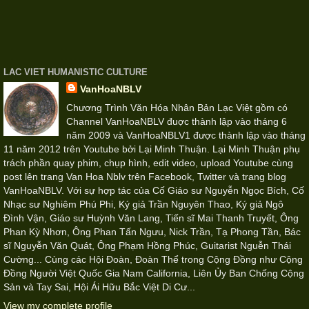
LAC VIET HUMANISTIC CULTURE
VanHoaNBLV
Chương Trình Văn Hóa Nhân Bản Lạc Việt gồm có
Channel VanHoaNBLV đuợc thành lập vào tháng 6
năm 2009 và VanHoaNBLV1 được thành lập vào tháng
11 năm 2012 trên Youtube bởi Lại Minh Thuận. Lại Minh Thuận phụ
trách phần quay phim, chụp hình, edit video, upload Youtube cùng
post lên trang Van Hoa Nblv trên Facebook, Twitter và trang blog
VanHoaNBLV. Với sự hợp tác của Cố Giáo sư Nguyễn Ngọc Bích, Cố
Nhạc sư Nghiêm Phú Phi, Ký giả Trần Nguyên Thao, Ký giả Ngô
Đình Vận, Giáo sư Huỳnh Văn Lang, Tiến sĩ Mai Thanh Truyết, Ông
Phan Kỳ Nhơn, Ông Phan Tấn Ngưu, Nick Trần, Tạ Phong Tần, Bác
sĩ Nguyễn Văn Quát, Ông Phạm Hồng Phúc, Guitarist Nguễn Thái
Cường... Cùng các Hội Đoàn, Đoàn Thể trong Cộng Đồng như Cộng
Đồng Người Việt Quốc Gia Nam California, Liên Ủy Ban Chống Cộng
Sản và Tay Sai, Hội Ái Hữu Bắc Việt Di Cư...
View my complete profile