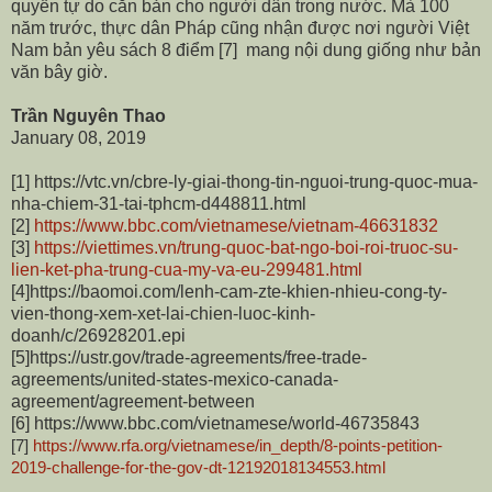
quyền tự do căn bản cho người dân trong nước. Mà 100
năm trước, thực dân Pháp cũng nhận được nơi người Việt
Nam bản yêu sách 8 điểm [7] mang nội dung giống như bản
văn bây giờ.
Trần Nguyên Thao
January 08, 2019
[1] https://vtc.vn/cbre-ly-giai-thong-tin-nguoi-trung-quoc-mua-
nha-chiem-31-tai-tphcm-d448811.html
[2]
https://www.bbc.com/vietnamese/vietnam-46631832
[3]
https://viettimes.vn/trung-quoc-bat-ngo-boi-roi-truoc-su-
lien-ket-pha-trung-cua-my-va-eu-299481.html
[4]https://baomoi.com/lenh-cam-zte-khien-nhieu-cong-ty-
vien-thong-xem-xet-lai-chien-luoc-kinh-
doanh/c/26928201.epi
[5]https://ustr.gov/trade-agreements/free-trade-
agreements/united-states-mexico-canada-
agreement/agreement-between
[6] https://www.bbc.com/vietnamese/world-46735843
[7]
https://www.rfa.org/vietnamese/in_depth/8-points-petition-
2019-challenge-for-the-gov-dt-12192018134553.html