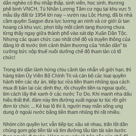
dân nghèo có thu nhập thấp, sinh viên, học sinh, thương
phê binh VNCH, Tù Nhân Lương Tâm cư ngụ tại khu vực 5
mẫu tây đất từ 1954 tới nay – vườn rau Lộc Hưng, đã bị nhà
cầm quyền Saigon đưa lực lương an ninh và cơ giới ủi tan
hoang cả khu vực, phơi bầy một cảnh tang thương chưa
từng thấy ngay giữa thành phố vào sát dịp Xuân Dân Tộc.
Nhưng các quan chức cao nhất chế độ và truyền thông của
đảng lờ đi trước tình cảnh thảm thương của “nhân dân” bị
cưỡng bức nộp thuế nuôi dưỡng chế độ tham tàn có tổ
chức!
Trong khi dân lành hứng chịu cảnh tàn nhẫn vô giới hạn, thì
hàng trăm Ủy Viên Bộ Chính Trị và cán bộ các loại quyền
hành trên các dự án, tiếp tục rửa tiền tham nhũng qua cách
mua đi bán lại các dinh thự, rồi chuyển tiền ra ngoại quốc,
tìm cách lấy thẻ xanh ở các nước Tự Do. Khi manh nha dấu
hiệu thất thế, đám này tìm đường xuất ngoại tự túc rồi gởi
đơn từ chức ... Kẻ bại lộ thì ít, người may mắn sống ung
dung ở ngoài nước bằng tiền tham nhũng thì rất nhiều.
Nhóm còn quyền lực vẫn tiếp tục xâu xé nhau, trấn lột dân
chúng gom góp tiền tài và tìm đường tẩu tán tài sản bước