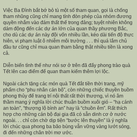
Việc Ba Đình bắt bớ bỏ tù một số tham quan, gọi là chống
tham nhũng cũng chỉ mang tính đòn phép của nhóm đương
quyền nhắm vào đám thất thế trong đảng; tuyệt nhiên không
dám động đến các dự án lớn của quan thầy phương Bắc,
cho dù các dự án này đội vốn nhiều lần, kéo dài tiến độ thực
hiên, vi phạm luật ô nhiễm môi trường . . . thì quá lắm chủ
đầu tư cũng chỉ mua quan tham bằng thật nhiều tiền là xong
cả.
Diễn biến tình thế như nói sơ ở trên đã đẩy phong trào quà
Tết lên cao điểm để quan tham kiếm thêm lợi lộc.
Ngoài cách tặng các món quà Tết đắt tiền thời trang, mỹ
phẩm cho “phu nhân cán bộ”, còn những chiếc thuyền buồm
phong thủy để trang trí nội thất rất thời thượng, vì nó âm
thầm mang ý nghĩa lời chúc thuận buồm xuôi gió – “hạ cánh
an toàn”, “thượng lộ bình an” hay là “chuồn êm”. Rất thích
hợp cho những cán bộ đại gia đã có sẵn dinh cơ ở nước
ngoài. . . chỉ còn chờ dịp tiện “bước lên thuyền” là ý nghĩa
lời chúc qua phong ba bão bùng vẫn vững vàng lướt sóng,
đi đến những chân trời mơ ước.