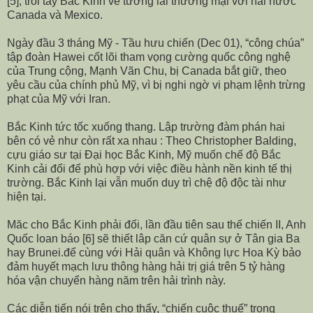
[5], trói tay Bắc Kinh về tương lai thương mại với hai nước
Canada và Mexico.
Ngày đầu 3 tháng Mỹ - Tầu hưu chiến (Dec 01), “công chúa”
tập đoàn Hawei cốt lõi tham vọng cường quốc công nghệ
của Trung cộng, Mạnh Vãn Chu, bị Canada bắt giữ, theo
yêu cầu của chính phủ Mỹ, vì bị nghi ngờ vi phạm lệnh trừng
phạt của Mỹ với Iran.
Bắc Kinh tức tốc xuống thang. Lập trường đàm phán hai
bên có vẻ như còn rất xa nhau : Theo Christopher Balding,
cựu giáo sư tại Đại học Bắc Kinh, Mỹ muốn chế độ Bắc
Kinh cải đổi để phù hợp với việc điều hành nền kinh tế thị
trường. Bắc Kinh lại vẫn muốn duy trì chệ độ độc tài như
hiện tại.
Măc cho Bắc Kinh phải đối, lần đầu tiên sau thế chiến II, Anh
Quốc loan báo [6] sẽ thiết lâp căn cứ quân sự ở Tân gia Ba
hay Brunei.để cùng với Hải quân và Không lực Hoa Kỳ bảo
đảm huyết mạch lưu thông hàng hải trị giá trên 5 tỷ hàng
hóa vận chuyển hàng năm trên hải trình này.
Các diễn tiến nói trên cho thấy, “chiến cuộc thuế” trong