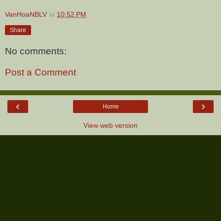
VanHoaNBLV
at
10:52 PM
Share
No comments:
Post a Comment
‹
›
Home
View web version