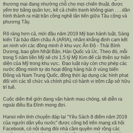
thương mại đang nhường chỗ cho mọi chiến thuật, được
yểm trợ bằng quân lực, kể cả chiến tranh không gian . . . dần
hình thành ra mặt trận công nghệ tân tiến giữa Tầu cộng và
phương Tây.
Rõ ràng hơn cả, mới đầu năm 2019 Mỹ ban hành luật, Sáng
kiến Tái bảo đảm châu Á (ARIA), nhằm khẳng định cam kết
an ninh với các đồng minh ở khu vực Ấn Độ - Thái Bình
Dương, bao gồm Nhật Bản, Hàn Quốc và Úc. Theo đó, mỗi
trong 5 năm liền Mỹ sẽ chi 1,5 tỷ Mỹ Kim để cải thiện sự hiện
diện của Mỹ trong khu vực. Đạo luật này còn cho phép các
nước đồng minh tự do hoạt động hàng hải ở vùng biển
Đông và Nam Trung Quốc, đồng thời áp dụng các hình phạt
đối với các tổ chức và chính phủ có hành vi trộm cắp sở hữu
trí tuệ.
Cuộc diện thế giới đang vận hành mau chóng, sẽ diễn ra
ngoài điều Ba Đình mong đợi.
Hanoi nên tính chuyện đáp lại “Yêu Sách 8 điểm năm 2019
của người dân yêu nước” được công bố trên mạng xã hội
Facebook, có nội dung đòi nhà cầm quyền mở rộng các