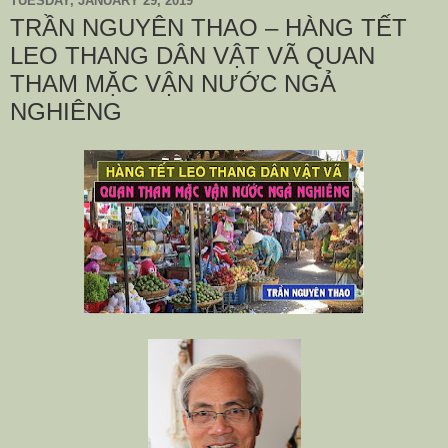
TUESDAY, JANUARY 29, 2019
TRẦN NGUYÊN THAO – HÀNG TẾT
LEO THANG DÂN VẬT VÃ QUAN
THAM MẶC VẬN NƯỚC NGẢ
NGHIÊNG