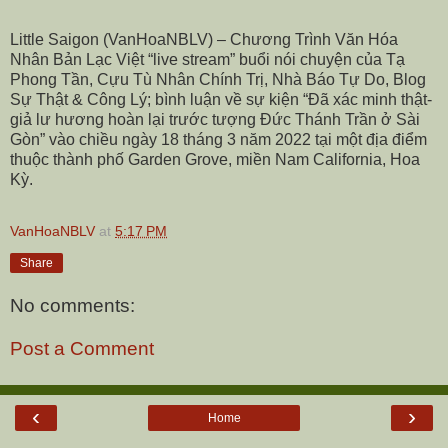
Little Saigon (VanHoaNBLV) – Chương Trình Văn Hóa
Nhân Bản Lạc Việt “live stream” buổi nói chuyện của Tạ
Phong Tần, Cựu Tù Nhân Chính Trị, Nhà Báo Tự Do, Blog
Sự Thật & Công Lý; bình luận về sự kiện “Đã xác minh thật-
giả lư hương hoàn lại trước tượng Đức Thánh Trần ở Sài
Gòn” vào chiều ngày 18 tháng 3 năm 2022 tại một địa điểm
thuộc thành phố Garden Grove, miền Nam California, Hoa
Kỳ.
VanHoaNBLV
at
5:17 PM
Share
No comments:
Post a Comment
‹
›
Home