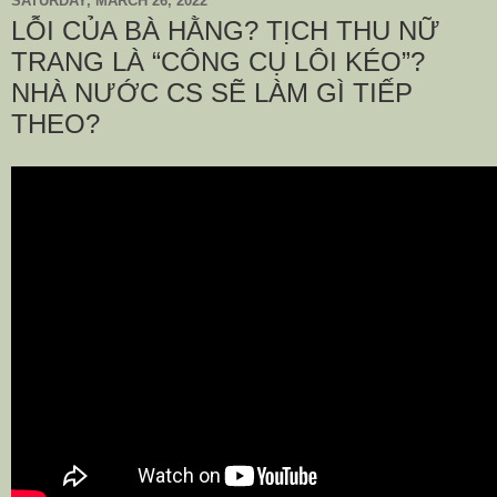
SATURDAY, MARCH 26, 2022
LỖI CỦA BÀ HẰNG? TỊCH THU NỮ
TRANG LÀ “CÔNG CỤ LÔI KÉO”?
NHÀ NƯỚC CS SẼ LÀM GÌ TIẾP
THEO?