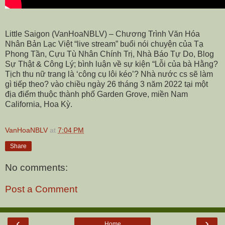
Little Saigon (VanHoaNBLV) – Chương Trình Văn Hóa
Nhân Bản Lạc Việt “live stream” buổi nói chuyện của Tạ
Phong Tần, Cựu Tù Nhân Chính Trị, Nhà Báo Tự Do, Blog
Sự Thật & Công Lý; bình luận về sự kiện “Lỗi của bà Hằng?
Tịch thu nữ trang là ‘công cụ lôi kéo’? Nhà nước cs sẽ làm
gì tiếp theo? vào chiều ngày 26 tháng 3 năm 2022 tại một
địa điểm thuộc thành phố Garden Grove, miền Nam
California, Hoa Kỳ.
VanHoaNBLV
at
7:04 PM
Share
No comments:
Post a Comment
‹
›
Home