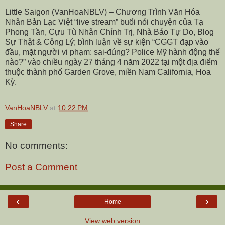
Little Saigon (VanHoaNBLV) – Chương Trình Văn Hóa
Nhân Bản Lạc Việt “live stream” buổi nói chuyện của Tạ
Phong Tần, Cựu Tù Nhân Chính Trị, Nhà Báo Tự Do, Blog
Sự Thật & Công Lý; bình luận về sự kiện “CGGT đạp vào
đầu, mặt người vi phạm: sai-đúng? Police Mỹ hành động thế
nào?” vào chiều ngày 27 tháng 4 năm 2022 tại một địa điểm
thuộc thành phố Garden Grove, miền Nam California, Hoa
Kỳ.
VanHoaNBLV
at
10:22 PM
Share
No comments:
Post a Comment
‹
›
Home
View web version