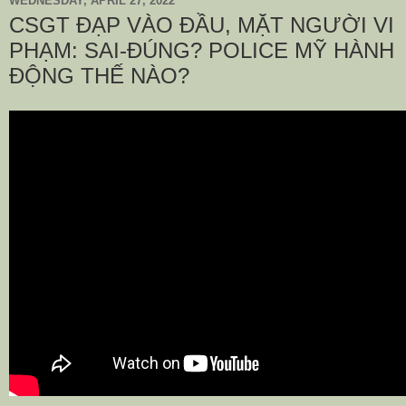
WEDNESDAY, APRIL 27, 2022
CSGT ĐẠP VÀO ĐẦU, MẶT NGƯỜI VI
PHẠM: SAI-ĐÚNG? POLICE MỸ HÀNH
ĐỘNG THẾ NÀO?