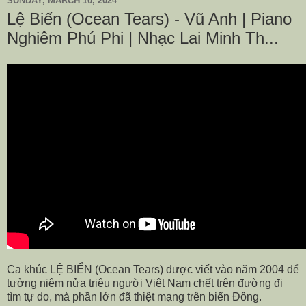
SUNDAY, MARCH 10, 2024
Lệ Biển (Ocean Tears) - Vũ Anh | Piano
Nghiêm Phú Phi | Nhạc Lai Minh Th...
Ca khúc LỆ BIỂN (Ocean Tears) được viết vào năm 2004 để
tưởng niệm nửa triệu người Việt Nam chết trên đường đi
tìm tự do, mà phần lớn đã thiệt mạng trên biển Đông.