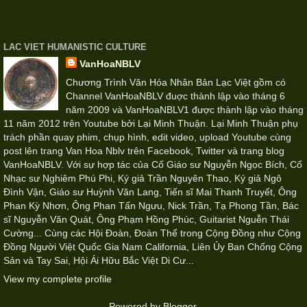
LAC VIET HUMANISTIC CULTURE
VanHoaNBLV
Chương Trình Văn Hóa Nhân Bản Lạc Việt gồm có
Channel VanHoaNBLV đuợc thành lập vào tháng 6
năm 2009 và VanHoaNBLV1 được thành lập vào tháng
11 năm 2012 trên Youtube bởi Lại Minh Thuận. Lại Minh Thuận phụ
trách phần quay phim, chụp hình, edit video, upload Youtube cùng
post lên trang Van Hoa Nblv trên Facebook, Twitter và trang blog
VanHoaNBLV. Với sự hợp tác của Cố Giáo sư Nguyễn Ngọc Bích, Cố
Nhạc sư Nghiêm Phú Phi, Ký giả Trần Nguyên Thao, Ký giả Ngô
Đình Vận, Giáo sư Huỳnh Văn Lang, Tiến sĩ Mai Thanh Truyết, Ông
Phan Kỳ Nhơn, Ông Phan Tấn Ngưu, Nick Trần, Tạ Phong Tần, Bác
sĩ Nguyễn Văn Quát, Ông Phạm Hồng Phúc, Guitarist Nguễn Thái
Cường... Cùng các Hội Đoàn, Đoàn Thể trong Cộng Đồng như Cộng
Đồng Người Việt Quốc Gia Nam California, Liên Ủy Ban Chống Cộng
Sản và Tay Sai, Hội Ái Hữu Bắc Việt Di Cư...
View my complete profile
Powered by
Blogger
.