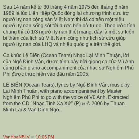
Sau 14 năm kể từ 30 tháng 4 năm 1975 đến tháng 6 năm
1989 là lúc Liên Hiệp Quốc đóng lại chương trình cứu trợ
người tỵ nạn cộng sản Việt Nam thì đã có trên một triệu
người tỵ nạn sống sót tới được bến bờ tự do. Theo ước tính
chung thì có 1/3 người tỵ nạn thiệt mạng, đây là một sự kiện
bi thảm của lịch sử Việt Nam cũng như lịch sử cứu giúp
người tỵ nạn của LHQ và nhiều quốc gia trên thế giới.
Ca khúc Lệ Biển (Ocean Tears) Nhạc Lại Minh Thuận, lời
của Ngô Đình Vận, được trình bày bởi giọng ca của Vũ Anh
cùng phần piano accompaniment của nhạc sư Nghiêm Phú
Phi được thực hiện vào đầu năm 2005.
LỆ BIỂN (Ocean Tears), lyrics by Ngô Đình Vận, music by
Lại Minh Thuận, with piano accompaniment by Master
Nghiêm Phú Phi to go with the voice of Vũ Anh. Extracted
from the CD "Nhạc Tình Xa Xứ" (P) & © 2006 by Thuan
Minh Lai & Van Dinh Ngo.
VanHoaNBLV
at
10:06 PM