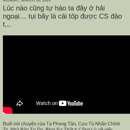
MONDAY, MARCH 18, 2024
Lúc nào cũng tự hào ta đây ở hải
ngoại… tụi bây là cái tốp được CS đào
t...
Buổi nói chuyện của Tạ Phong Tần, Cựu Tù Nhân Chính
Trị, Nhà Báo Tự Do, Blog Sự Thật & Công Lý; về việc