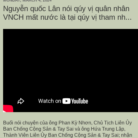
MONDAY, MARCH 4, 2024
Nguyễn quốc Lân nói qúy vị quân nhân
VNCH mất nước là tại qúy vị tham nh...
Buổi nói chuyện của ông Phan Kỳ Nhơn, Chủ Tịch Liên Ủy
Ban Chống Cộng Sản & Tay Sai và ông Hứa Trung Lập,
Thành Viên Liên Ủy Ban Chống Cộng Sản & Tay Sai; nhận