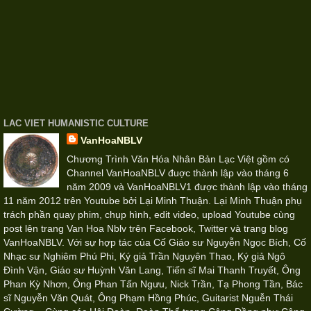
LAC VIET HUMANISTIC CULTURE
VanHoaNBLV
Chương Trình Văn Hóa Nhân Bản Lạc Việt gồm có
Channel VanHoaNBLV đuợc thành lập vào tháng 6
năm 2009 và VanHoaNBLV1 được thành lập vào tháng
11 năm 2012 trên Youtube bởi Lại Minh Thuận. Lại Minh Thuận phụ
trách phần quay phim, chụp hình, edit video, upload Youtube cùng
post lên trang Van Hoa Nblv trên Facebook, Twitter và trang blog
VanHoaNBLV. Với sự hợp tác của Cố Giáo sư Nguyễn Ngọc Bích, Cố
Nhạc sư Nghiêm Phú Phi, Ký giả Trần Nguyên Thao, Ký giả Ngô
Đình Vận, Giáo sư Huỳnh Văn Lang, Tiến sĩ Mai Thanh Truyết, Ông
Phan Kỳ Nhơn, Ông Phan Tấn Ngưu, Nick Trần, Tạ Phong Tần, Bác
sĩ Nguyễn Văn Quát, Ông Phạm Hồng Phúc, Guitarist Nguễn Thái