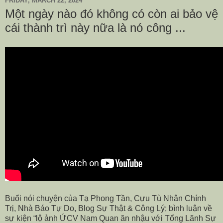
FRIDAY, MARCH 22, 2024
Một ngày nào đó không có còn ai bảo vệ
cái thành trì này nữa là nó công ...
Buổi nói chuyện của Tạ Phong Tần, Cựu Tù Nhân Chính
Trị, Nhà Báo Tự Do, Blog Sự Thật & Công Lý; bình luận về
sự kiện “lộ ảnh ỨCV Nam Quan ăn nhậu với Tổng Lãnh Sự