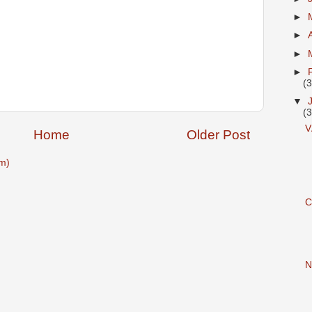
►
►
►
►
(
▼
(
V
Home
Older Post
m)
C
N