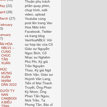
Thuận phụ trách
May
(22)
phần quay phim,
chụp hình, edit
April
(28)
video, upload
March
(27)
Youtube cùng
post lên trang Van
February
Hoa Nblv trên
33)
Facebook, Twitter
January
và trang blog
37)
VanHoaNBLV. Với
ĂN HÓA
sự hợp tác của Cố
NBLV1 –
Giáo sư Nguyễn
CUNG
Ngọc Bích, Cố
CHÚC
Nhạc sư Nghiêm
TÂN
Phú Phi, Ký giả
XUÂN
Trần Nguyên
HÚC
Thao, Ký giả Ngô
MỪNG
Đình Vận, Giáo sư
XUÂN
Huỳnh Văn Lang,
NHÂM
Tiến sĩ Mai Thanh
DẦN 2022
Truyết, Ông Phan
GƯỜI TỴ
Kỳ Nhơn, Ông
NẠN
Phan Tấn Ngưu,
CAMBODI
Nick Trần, Tạ
A BIỂU
Phong Tần, Bác sĩ
TÌNH