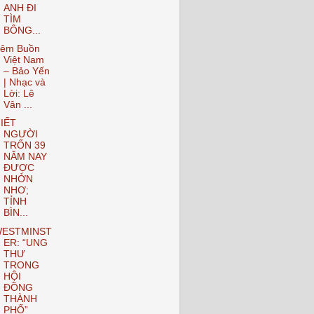
ANH ĐI
TÌM
BÔNG...
êm Buồn
Việt Nam
– Bảo Yến
| Nhạc và
Lời: Lê
Vân ...
IẾT
NGƯỜI
TRỐN 39
NĂM NAY
ĐƯỢC
NHỞN
NHƠ;
TỈNH
BÌN...
ESTMINST
ER: “UNG
THƯ
TRONG
HỘI
ĐỒNG
THÀNH
PHỐ”