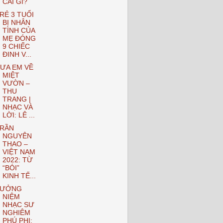
CÁI GÌ?
RẺ 3 TUỔI
BỊ NHÂN
TÌNH CỦA
MẸ ĐÓNG
9 CHIẾC
ĐINH V...
ƯA EM VỀ
MIỆT
VƯỜN –
THU
TRANG |
NHẠC VÀ
LỜI: LÊ ...
RẦN
NGUYÊN
THAO –
VIỆT NAM
2022: TỪ
“BÓI”
KINH TẾ...
TƯỞNG
NIỆM
NHẠC SƯ
NGHIÊM
PHÚ PHI: