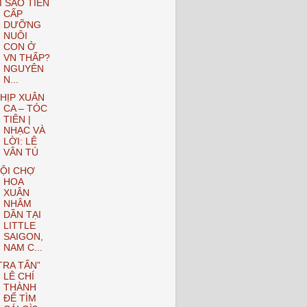
Ì SAO TIỀN
CẤP
DƯỠNG
NUÔI
CON Ở
VN THẤP?
NGUYÊN
N...
HỊP XUÂN
CA – TÓC
TIÊN |
NHẠC VÀ
LỜI: LÊ
VÂN TÚ
ỘI CHỢ
HOA
XUÂN
NHÂM
DẦN TẠI
LITTLE
SAIGON,
NAM C...
TRA TẤN”
LÊ CHÍ
THÀNH
ĐỂ TÌM