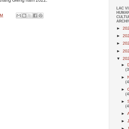
 tháng Giêng năm 2022.
LAC V
HUMAN
PM
CULTU
ARCHI
►
20
►
20
►
20
►
20
▼
20
►
(
►
(
►
(
►
(
►
►
►