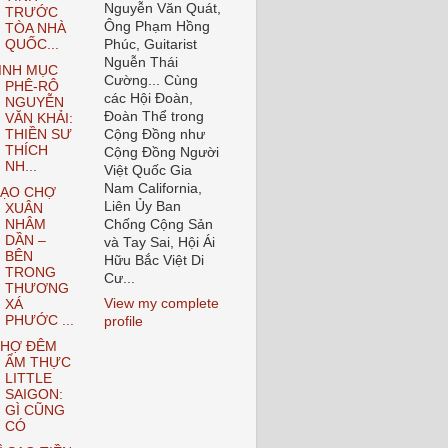
Nguyễn Văn Quát,
TRƯỚC
Ông Phạm Hồng
TÒA NHÀ
QUỐC...
Phúc, Guitarist
Nguễn Thái
INH MỤC
Cường... Cùng
PHÊ-RÔ
các Hội Đoàn,
NGUYỄN
Đoàn Thể trong
VĂN KHẢI:
THIỀN SƯ
Cộng Đồng như
THÍCH
Cộng Đồng Người
NH...
Việt Quốc Gia
Nam California,
ẠO CHỢ
Liên Ủy Ban
XUÂN
NHÂM
Chống Cộng Sản
DẦN –
và Tay Sai, Hội Ái
BÊN
Hữu Bắc Việt Di
TRONG
Cư...
THƯƠNG
View my complete
XÁ
PHƯỚC ...
profile
HỢ ĐÊM
ẨM THỰC
LITTLE
SAIGON:
GÌ CŨNG
CÓ