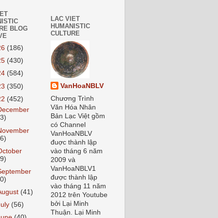
IET
LAC VIET
ISTIC
HUMANISTIC
RE BLOG
CULTURE
VE
26
(186)
25
(430)
24
(584)
VanHoaNBLV
23
(350)
Chương Trình
22
(452)
Văn Hóa Nhân
December
Bản Lạc Việt gồm
33)
có Channel
November
VanHoaNBLV
46)
đuợc thành lập
October
vào tháng 6 năm
49)
2009 và
VanHoaNBLV1
September
được thành lập
40)
vào tháng 11 năm
August
(41)
2012 trên Youtube
bởi Lại Minh
July
(56)
Thuận. Lại Minh
June
(40)