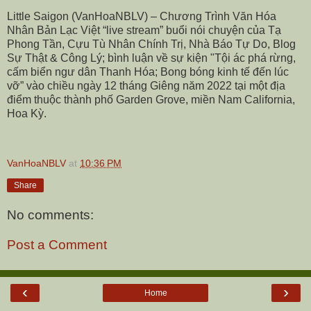
Little Saigon (VanHoaNBLV) – Chương Trình Văn Hóa
Nhân Bản Lạc Việt “live stream” buổi nói chuyện của Tạ
Phong Tần, Cựu Tù Nhân Chính Trị, Nhà Báo Tự Do, Blog
Sự Thật & Công Lý; bình luận về sự kiện "Tội ác phá rừng,
cấm biển ngư dân Thanh Hóa; Bong bóng kinh tế đến lúc
vỡ” vào chiều ngày 12 tháng Giêng năm 2022 tại một địa
điểm thuộc thành phố Garden Grove, miền Nam California,
Hoa Kỳ.
VanHoaNBLV
at
10:36 PM
Share
No comments:
Post a Comment
‹
›
Home