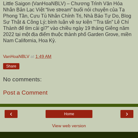
Little Saigon (VanHoaNBLV) – Chương Trình Văn Hóa
Nhân Bản Lạc Việt “live stream” buổi nói chuyện của Tạ
Phong Tần, Cựu Tù Nhân Chính Trị, Nhà Báo Tự Do, Blog
Sự Thật & Công Lý; bình luận về sự kiện "
’Tra tấn” Lê Chí
Thành để tìm cái gì?
” vào chiều ngày 19 tháng Giêng năm
2022 tại một địa điểm thuộc thành phố Garden Grove, miền
Nam California, Hoa Kỳ.
VanHoaNBLV
at
1:49 AM
Share
No comments:
Post a Comment
‹
›
Home
View web version