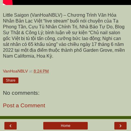
Little Saigon (VanHoaNBLV) – Chương Trình Văn Hóa
Nhân Bản Lạc Việt “live stream” buổi nói chuyện của Tạ
Phong Tần, Cựu Tù Nhân Chính Trị, Nhà Báo Tự Do, Blog
Sự Thật & Công Lý; bình luận về sự kiện “Chủ nail salon
gốc Việt bị tù tội tấn công, cưỡng bức lao động; Nghi can
sát nhân có 65 khẩu súng” vào chiều ngày 17 tháng 6 năm
2022 tại một địa điểm thuộc thành phố Garden Grove, miền
Nam California, Hoa Kỳ.
VanHoaNBLV
at
8:24 PM
Share
No comments:
Post a Comment
‹
›
Home