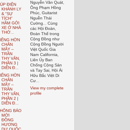
Nguyễn Văn Quát,
ÚP ĐIỆN
Ông Phạm Hồng
KHÁNH LY
Phúc, Guitarist
& “SỰ
Nguễn Thái
TÍCH”
HẦM GỞI
Cường... Cùng
XE Ở NHÀ
các Hội Đoàn,
THỜ...
Đoàn Thể trong
Cộng Đồng như
IẾNG HỜN
Cộng Đồng Người
CHÂN
MÂY –
Việt Quốc Gia
TRẦN
Nam California,
THY VÂN,
Liên Ủy Ban
PHẦN 3 |
Chống Cộng Sản
DIỄN Đ...
và Tay Sai, Hội Ái
IẾNG HỜN
Hữu Bắc Việt Di
CHÂN
Cư...
MÂY –
View my complete
TRẦN
profile
THY VÂN,
PHẦN 2 |
DIỄN Đ...
HÔNG BÁO
MỜI
ĐỒNG
HƯƠNG
DỰ QUỐC