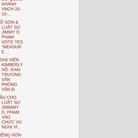
KHÁNH
VNCH 26-
10-...
Ỗ SƠN &
LUẬT SƯ
JIMMY D.
PHẠM:
VOTE YES
“MEASUR
E ...
GHỊ VIÊN
KIMBERLY
HỒ: KHAI
TRƯƠNG
VĂN
PHÒNG
VẬN Đ...
ẦU CHO
LUẬT SƯ
JIMMMY
D. PHẠM
VÀO
CHỨC VỤ
NGHỊ VI...
IẾNG HỜN