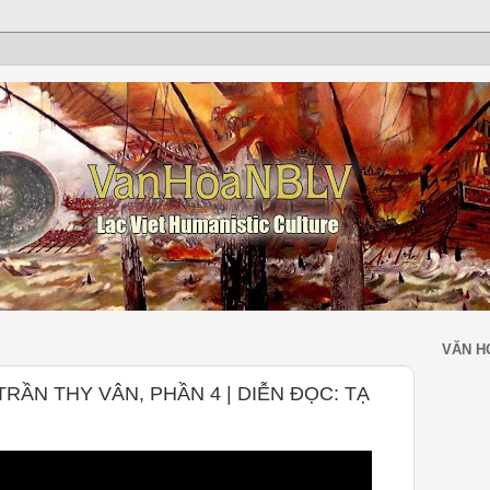
VĂN H
RẦN THY VÂN, PHẦN 4 | DIỄN ĐỌC: TẠ