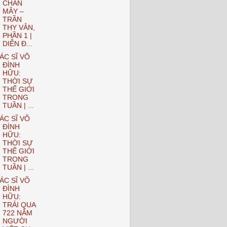
CHÂN
MÂY –
TRẦN
THY VÂN,
PHẦN 1 |
DIỄN Đ...
ÁC SĨ VÕ
ĐÌNH
HỮU:
THỜI SỰ
THẾ GIỚI
TRONG
TUẦN | ...
ÁC SĨ VÕ
ĐÌNH
HỮU:
THỜI SỰ
THẾ GIỚI
TRONG
TUẦN | ...
ÁC SĨ VÕ
ĐÌNH
HỮU:
TRẢI QUA
722 NĂM
NGƯỜI