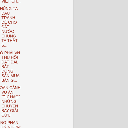
VIỆT CH...
HÚNG TA
ĐẤU
TRANH
ĐỂ CHO
ĐẤT
NƯỚC
CHÚNG
TA THẬT
S...
Ó PHẢI VN
THU HỒI
ĐẤT ĐAI,
BẤT
DỘNG
SẢN MUA
BÁN G...
OÀN CẢNH
VỤ ÁN
“TỰ HÀO”
NHỮNG
CHUYẾN
BAY GIẢI
CỨU
NG PHAN
KỲ NHƠN: