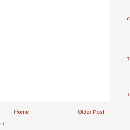
C
T
T
Home
Older Post
m)