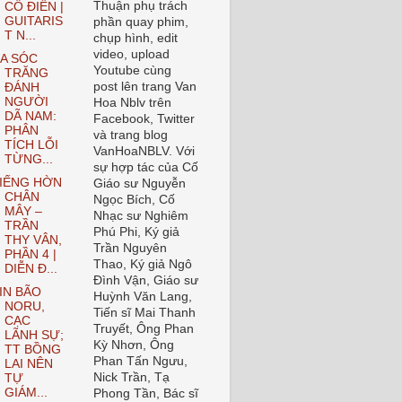
Thuận phụ trách
CỔ ĐIỂN |
GUITARIS
phần quay phim,
T N...
chụp hình, edit
video, upload
A SÓC
Youtube cùng
TRĂNG
post lên trang Van
ĐÁNH
NGƯỜI
Hoa Nblv trên
DÃ NAM:
Facebook, Twitter
PHÂN
và trang blog
TÍCH LỖI
VanHoaNBLV. Với
TỪNG...
sự hợp tác của Cố
IẾNG HỜN
Giáo sư Nguyễn
CHÂN
Ngọc Bích, Cố
MÂY –
Nhạc sư Nghiêm
TRẦN
Phú Phi, Ký giả
THY VÂN,
Trần Nguyên
PHẦN 4 |
Thao, Ký giả Ngô
DIỄN Đ...
Đình Vận, Giáo sư
IN BÃO
Huỳnh Văn Lang,
NORU,
Tiến sĩ Mai Thanh
CẠC
Truyết, Ông Phan
LÃNH SỰ;
Kỳ Nhơn, Ông
TT BỒNG
Phan Tấn Ngưu,
LAI NÊN
Nick Trần, Tạ
TỰ
GIÁM...
Phong Tần, Bác sĩ