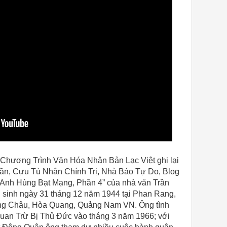
 Chương Trình Văn Hóa Nhân Bản Lạc Việt ghi lại
ần, Cựu Tù Nhân Chính Trị, Nhà Báo Tự Do, Blog
 “Anh Hùng Bạt Mạng, Phần 4” của nhà văn Trần
 sinh ngày 31 tháng 12 năm 1944 tại Phan Rang,
g Châu, Hòa Quang, Quảng Nam VN. Ông tình
uan Trừ Bị Thủ Đức vào tháng 3 năm 1966; với