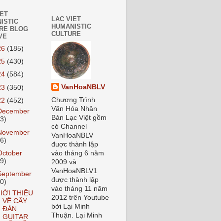
IET
LAC VIET
ISTIC
HUMANISTIC
RE BLOG
CULTURE
VE
26
(185)
25
(430)
24
(584)
VanHoaNBLV
23
(350)
Chương Trình
22
(452)
Văn Hóa Nhân
December
Bản Lạc Việt gồm
33)
có Channel
November
VanHoaNBLV
46)
đuợc thành lập
October
vào tháng 6 năm
49)
2009 và
VanHoaNBLV1
September
được thành lập
40)
vào tháng 11 năm
IỚI THIỆU
2012 trên Youtube
VỀ CÂY
bởi Lại Minh
ĐÀN
Thuận. Lại Minh
GUITAR