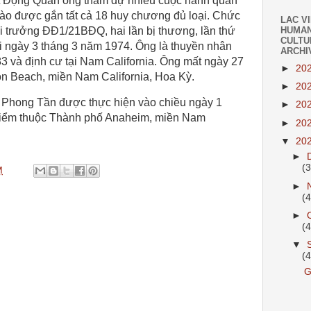
ệt Động Quân ông tham dự nhiều cuộc hành quân
Lào được gắn tất cả 18 huy chương đủ loại. Chức
LAC V
ội trưởng ĐĐ1/21BĐQ, hai lần bị thương, lần thứ
HUMAN
CULTU
ãi ngày 3 tháng 3 năm 1974. Ông là thuyền nhân
ARCHI
3 và định cư tại Nam California. Ông mất ngày 27
►
20
on Beach, miền Nam California, Hoa Kỳ.
►
20
 Phong Tần được thực hiện vào chiều ngày 1
►
20
 điểm thuộc Thành phố Anaheim, miền Nam
►
20
▼
20
►
(
M
►
(
►
(
▼
(
G