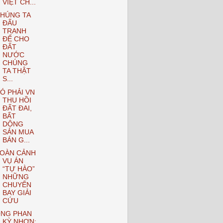
VIỆT CH...
HÚNG TA
ĐẤU
TRANH
ĐỂ CHO
ĐẤT
NƯỚC
CHÚNG
TA THẬT
S...
Ó PHẢI VN
THU HỒI
ĐẤT ĐAI,
BẤT
DỘNG
SẢN MUA
BÁN G...
OÀN CẢNH
VỤ ÁN
“TỰ HÀO”
NHỮNG
CHUYẾN
BAY GIẢI
CỨU
NG PHAN
KỲ NHƠN: