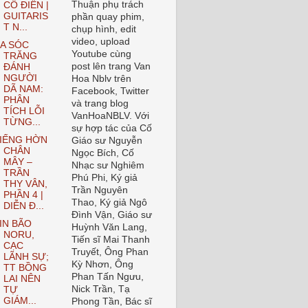
Thuận phụ trách
CỔ ĐIỂN |
GUITARIS
phần quay phim,
T N...
chụp hình, edit
video, upload
A SÓC
Youtube cùng
TRĂNG
post lên trang Van
ĐÁNH
NGƯỜI
Hoa Nblv trên
DÃ NAM:
Facebook, Twitter
PHÂN
và trang blog
TÍCH LỖI
VanHoaNBLV. Với
TỪNG...
sự hợp tác của Cố
IẾNG HỜN
Giáo sư Nguyễn
CHÂN
Ngọc Bích, Cố
MÂY –
Nhạc sư Nghiêm
TRẦN
Phú Phi, Ký giả
THY VÂN,
Trần Nguyên
PHẦN 4 |
Thao, Ký giả Ngô
DIỄN Đ...
Đình Vận, Giáo sư
IN BÃO
Huỳnh Văn Lang,
NORU,
Tiến sĩ Mai Thanh
CẠC
Truyết, Ông Phan
LÃNH SỰ;
Kỳ Nhơn, Ông
TT BỒNG
Phan Tấn Ngưu,
LAI NÊN
Nick Trần, Tạ
TỰ
GIÁM...
Phong Tần, Bác sĩ