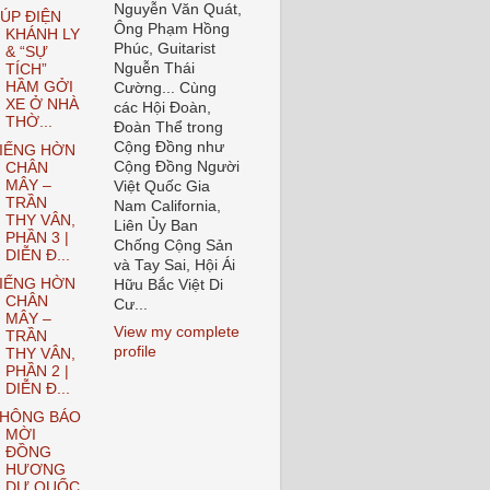
Nguyễn Văn Quát,
ÚP ĐIỆN
Ông Phạm Hồng
KHÁNH LY
Phúc, Guitarist
& “SỰ
Nguễn Thái
TÍCH”
HẦM GỞI
Cường... Cùng
XE Ở NHÀ
các Hội Đoàn,
THỜ...
Đoàn Thể trong
Cộng Đồng như
IẾNG HỜN
Cộng Đồng Người
CHÂN
MÂY –
Việt Quốc Gia
TRẦN
Nam California,
THY VÂN,
Liên Ủy Ban
PHẦN 3 |
Chống Cộng Sản
DIỄN Đ...
và Tay Sai, Hội Ái
IẾNG HỜN
Hữu Bắc Việt Di
CHÂN
Cư...
MÂY –
View my complete
TRẦN
profile
THY VÂN,
PHẦN 2 |
DIỄN Đ...
HÔNG BÁO
MỜI
ĐỒNG
HƯƠNG
DỰ QUỐC