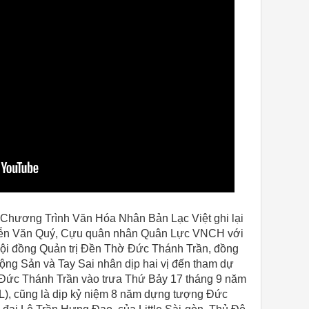
 Chương Trình Văn Hóa Nhân Bản Lạc Việt ghi lại
yễn Văn Quý, Cựu quân nhân Quân Lực VNCH với
ội đồng Quản trị Đền Thờ Đức Thánh Trần, đồng
ng Sản và Tay Sai nhân dịp hai vị đến tham dự
 Đức Thánh Trần vào trưa Thứ Bảy 17 tháng 9 năm
L), cũng là dịp kỷ niệm 8 năm dựng tượng Đức