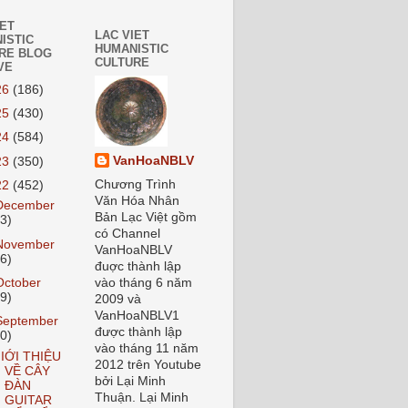
IET
LAC VIET
ISTIC
HUMANISTIC
RE BLOG
CULTURE
VE
26
(186)
25
(430)
24
(584)
VanHoaNBLV
23
(350)
Chương Trình
22
(452)
Văn Hóa Nhân
December
Bản Lạc Việt gồm
33)
có Channel
November
VanHoaNBLV
46)
đuợc thành lập
October
vào tháng 6 năm
49)
2009 và
VanHoaNBLV1
September
được thành lập
40)
vào tháng 11 năm
IỚI THIỆU
2012 trên Youtube
VỀ CÂY
bởi Lại Minh
ĐÀN
Thuận. Lại Minh
GUITAR