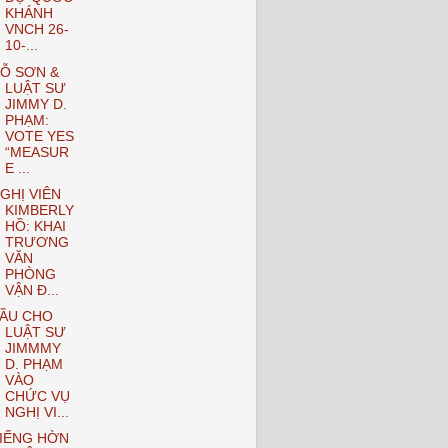
KHÁNH
VNCH 26-
10-...
Ỗ SƠN &
LUẬT SƯ
JIMMY D.
PHẠM:
VOTE YES
“MEASUR
E ...
GHỊ VIÊN
KIMBERLY
HỒ: KHAI
TRƯƠNG
VĂN
PHÒNG
VẬN Đ...
ẦU CHO
LUẬT SƯ
JIMMMY
D. PHẠM
VÀO
CHỨC VỤ
NGHỊ VI...
IẾNG HỜN