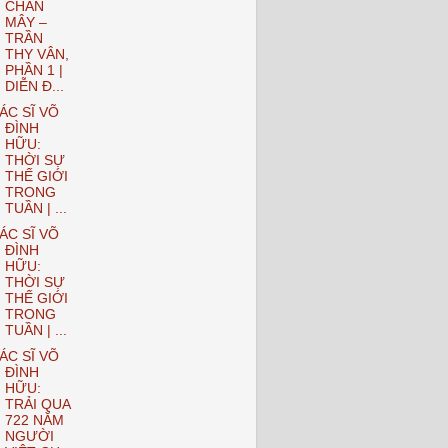
CHÂN
MÂY –
TRẦN
THY VÂN,
PHẦN 1 |
DIỄN Đ...
ÁC SĨ VÕ
ĐÌNH
HỮU:
THỜI SỰ
THẾ GIỚI
TRONG
TUẦN | ...
ÁC SĨ VÕ
ĐÌNH
HỮU:
THỜI SỰ
THẾ GIỚI
TRONG
TUẦN | ...
ÁC SĨ VÕ
ĐÌNH
HỮU:
TRẢI QUA
722 NĂM
NGƯỜI