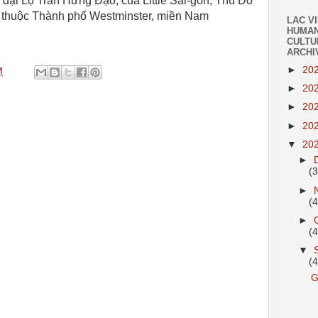
 đại Lộ Trần Hưng Đạo, của Little Sài-gòn, Thủ Đô
ại, thuộc Thành phố Westminster, miền Nam
LAC V
HUMAN
CULTU
ARCHI
►
20
M
►
20
►
20
►
20
▼
20
►
(
►
(
►
(
▼
(
G