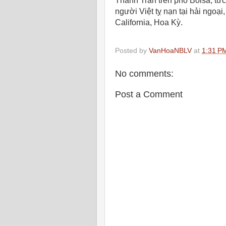
Thánh Trần trên phố Bolsa, tức
người Việt tỵ nạn tại hải ngo
California, Hoa Kỳ.
Posted by
VanHoaNBLV
at
1:31 P
No comments:
Post a Comment