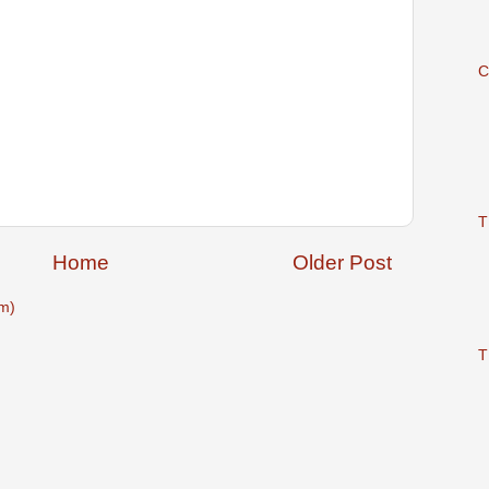
C
T
Home
Older Post
m)
T