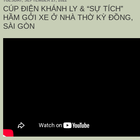
TUESDAY, SEPTEMBER 27, 2022
CÚP ĐIỆN KHÁNH LY & “SỰ TÍCH”
HẦM GỞI XE Ở NHÀ THỜ KỲ ĐỒNG,
SÀI GÒN