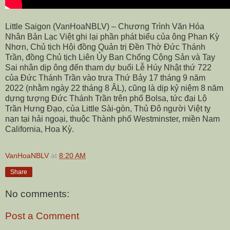
Little Saigon (VanHoaNBLV) – Chương Trình Văn Hóa
Nhân Bản Lạc Việt ghi lại phần phát biểu của ông Phan Kỳ
Nhơn, Chủ tịch Hội đồng Quản trị Đền Thờ Đức Thánh
Trần, đồng Chủ tịch Liên Ủy Ban Chống Cộng Sản và Tay
Sai nhân dịp ông đến tham dự buổi Lễ Húy Nhật thứ 722
của Đức Thánh Trần vào trưa Thứ Bảy 17 tháng 9 năm
2022 (nhằm ngày 22 tháng 8 ÂL), cũng là dịp kỷ niệm 8 năm
dựng tượng Đức Thánh Trần trên phố Bolsa, tức đại Lộ
Trần Hưng Đạo, của Little Sài-gòn, Thủ Đô người Việt tỵ
nạn tại hải ngoại, thuộc Thành phố Westminster, miền Nam
California, Hoa Kỳ.
VanHoaNBLV
at
8:20 AM
Share
No comments:
Post a Comment