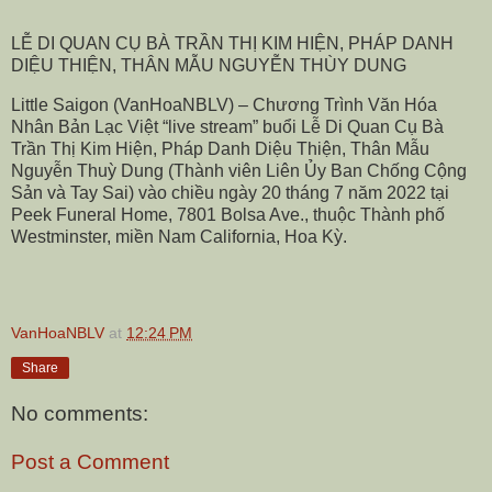
LỄ DI QUAN CỤ BÀ TRẦN THỊ KIM HIỆN, PHÁP DANH
DIỆU THIỆN, THÂN MẪU NGUYỄN THÙY DUNG
Little Saigon (VanHoaNBLV) – Chương Trình Văn Hóa
Nhân Bản Lạc Việt “live stream” buổi Lễ Di Quan Cụ Bà
Trần Thị Kim Hiện, Pháp Danh Diệu Thiện, Thân Mẫu
Nguyễn Thuỳ Dung (Thành viên Liên Ủy Ban Chống Cộng
Sản và Tay Sai) vào chiều ngày 20 tháng 7 năm 2022 tại
Peek Funeral Home, 7801 Bolsa Ave., thuộc Thành phố
Westminster, miền Nam California, Hoa Kỳ.
VanHoaNBLV
at
12:24 PM
Share
No comments:
Post a Comment