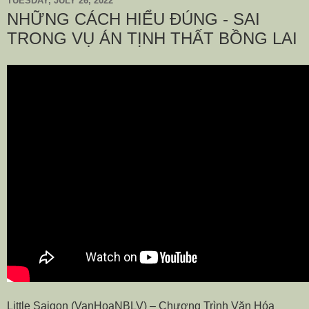
TUESDAY, JULY 26, 2022
NHỮNG CÁCH HIỂU ĐÚNG - SAI
TRONG VỤ ÁN TỊNH THẤT BỒNG LAI
Little Saigon (VanHoaNBLV) – Chương Trình Văn Hóa