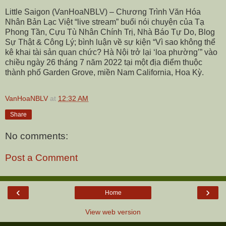
Little Saigon (VanHoaNBLV) – Chương Trình Văn Hóa
Nhân Bản Lạc Việt “live stream” buổi nói chuyện của Tạ
Phong Tần, Cựu Tù Nhân Chính Trị, Nhà Báo Tự Do, Blog
Sự Thật & Công Lý; bình luận về sự kiện “Vì sao không thể
kê khai tài sản quan chức? Hà Nội trở lại ‘loa phường’” vào
chiều ngày 26 tháng 7 năm 2022 tại một địa điểm thuộc
thành phố Garden Grove, miền Nam California, Hoa Kỳ.
VanHoaNBLV
at
12:32 AM
Share
No comments:
Post a Comment
‹
›
Home
View web version