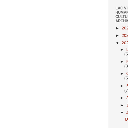
LAC V
HUMAN
CULTU
ARCHI
►
20
►
20
▼
20
►
(
►
(
►
(
►
(
►
►
▼
Đ