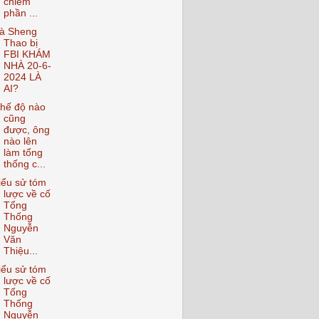
chiếm
phần ...
à Sheng
Thao bị
FBI KHÁM
NHÀ 20-6-
2024 LÀ
AI?
hế độ nào
cũng
được, ông
nào lên
làm tổng
thống c...
iểu sử tóm
lược về cố
Tổng
Thống
Nguyễn
Văn
Thiệu...
iểu sử tóm
lược về cố
Tổng
Thống
Nguyễn