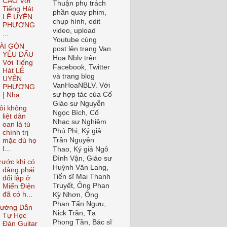
CAO Với
Thuận phụ trách
Tiếng Hát
phần quay phim,
LÊ UYÊN
chụp hình, edit
PHƯƠNG
video, upload
...
Youtube cùng
ÀI GÒN
post lên trang Van
YÊU DẤU
Hoa Nblv trên
Với Tiếng
Facebook, Twitter
Hát LÊ
và trang blog
UYÊN
VanHoaNBLV. Với
PHƯƠNG
sự hợp tác của Cố
| Nhạ...
Giáo sư Nguyễn
ôi không
Ngọc Bích, Cố
liệt dân
Nhạc sư Nghiêm
oan là tù
Phú Phi, Ký giả
chính trị
Trần Nguyên
mặc dù họ
l...
Thao, Ký giả Ngô
Đình Vận, Giáo sư
rước khi có
Huỳnh Văn Lang,
đảng phái
Tiến sĩ Mai Thanh
đối lập ở
Truyết, Ông Phan
Miến Điện
đã có h...
Kỳ Nhơn, Ông
Phan Tấn Ngưu,
ướng Dẫn
Nick Trần, Tạ
Tự Học
Phong Tần, Bác sĩ
Đàn Guitar