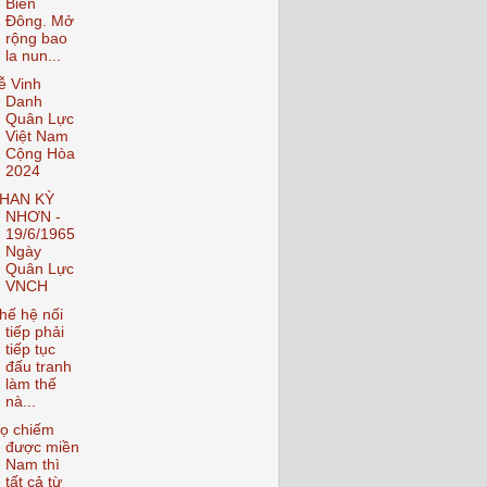
Biển
Đông. Mở
rộng bao
la nun...
ễ Vinh
Danh
Quân Lực
Việt Nam
Cộng Hòa
2024
HAN KỲ
NHƠN -
19/6/1965
Ngày
Quân Lực
VNCH
hế hệ nối
tiếp phải
tiếp tục
đấu tranh
làm thế
nà...
ọ chiếm
được miền
Nam thì
tất cả từ