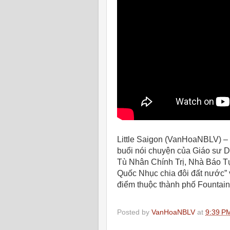
Little Saigon (VanHoaNBLV) –
buổi nói chuyện của Giáo sư 
Tù Nhân Chính Trị, Nhà Báo T
Quốc Nhục chia đôi đất nước” 
điểm thuộc thành phố Fountain
Posted by
VanHoaNBLV
at
9:39 P