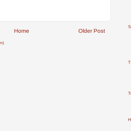
S
Home
Older Post
m)
T
T
H