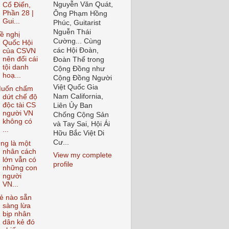
Nguyễn Văn Quát,
Cổ Điển,
Phần 28 |
Ông Phạm Hồng
Gui...
Phúc, Guitarist
Nguễn Thái
ề nghị
Cường... Cùng
Quốc Hội
các Hội Đoàn,
của CSVN
nên đổi cái
Đoàn Thể trong
tội danh
Cộng Đồng như
hoạ...
Cộng Đồng Người
Việt Quốc Gia
uốn chấm
Nam California,
dứt chế độ
độc tài CS
Liên Ủy Ban
người VN
Chống Cộng Sản
không có
và Tay Sai, Hội Ái
...
Hữu Bắc Việt Di
Cư...
ng là một
nhân cách
View my complete
lớn vẫn có
profile
những con
người
VN...
ẻ nào sẵn
sàng lừa
bịp nhân
dân kẻ đó