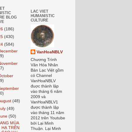
IET
LAC VIET
ISTIC
HUMANISTIC
RE BLOG
CULTURE
VE
26
(186)
25
(430)
24
(584)
December
VanHoaNBLV
59)
Chương Trình
November
Văn Hóa Nhân
37)
Bản Lạc Việt gồm
có Channel
October
59)
VanHoaNBLV
đuợc thành lập
September
vào tháng 6 năm
70)
2009 và
August
(48)
VanHoaNBLV1
được thành lập
July
(49)
vào tháng 11 năm
June
(50)
2012 trên Youtube
ANG MÙA
bởi Lại Minh
HẠ TRÊN
Thuận. Lại Minh