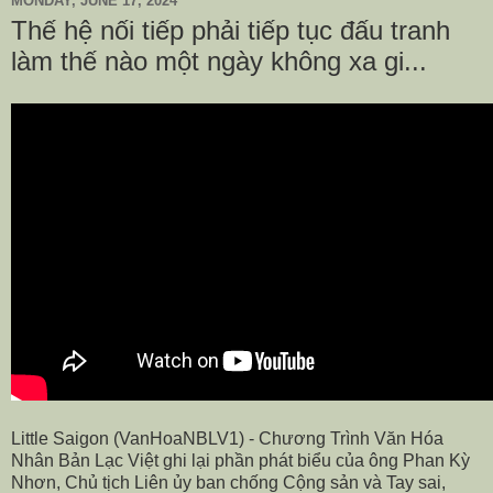
MONDAY, JUNE 17, 2024
Thế hệ nối tiếp phải tiếp tục đấu tranh
làm thế nào một ngày không xa gi...
Little Saigon (VanHoaNBLV1) - Chương Trình Văn Hóa
Nhân Bản Lạc Việt ghi lại phần phát biểu của ông Phan Kỳ
Nhơn, Chủ tịch Liên ủy ban chống Cộng sản và Tay sai,