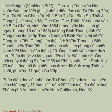
Little Saigon (VanHoaNBLV) – Chương Trình Văn Hóa
Nhân Bản Lạc Việt ghi lại phần diễn đọc của Tạ Phong Tần,
Cựu Tù Nhân Chính Trị, Nhà Báo Tự Do, Blog Sự Thật &
Công Lý; về truyện “Mẹ Ghẻ Con Ghẻ, Phần 5” của nhà văn
Hồ Biểu Chánh, sinh năm 1884 (trong giấy khai sinh ghi
ngày 1 tháng 10 năm 1885) tại làng Bình Thành, tỉnh Gò
Công (nay thuộc ấp Thành Nhứt, xã Bình Xuân, thị xã Gò
Công, tỉnh Tiền Giang). tên thật là Hồ Văn Trung, tự Biểu
Chánh, hiệu Thứ Tiên; là một nhà văn tiên phong của miền
Nam Việt Nam ở đầu thế kỷ 20. Ông là một viên chức dưới
thời Pháp thuộc và làm quan đến chức Đốc phủ sứ. Ông
mất ngày 4 tháng 9 năm 1958 tại Phú Nhuận, Gia Định; thọ
73 tuổi. Lăng mộ ông hiện nay được đặt ở đường Thống
Nhất, phường 11 quận Gò Vấp.
Phần diễn đọc của nhà báo Tạ Phong Tần được thực hiện
vào chiều ngày 11 tháng 11 năm 2022 tại một địa điểm thuộc
Thành phố Anaheim, miền Nam California, Hoa Kỳ.
VanHoaNBLV
at
4:00 PM