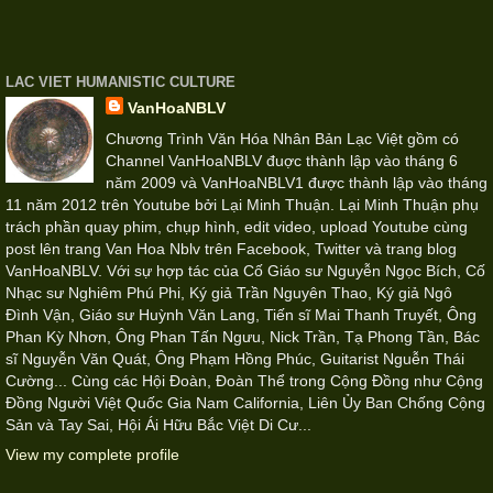
LAC VIET HUMANISTIC CULTURE
VanHoaNBLV
Chương Trình Văn Hóa Nhân Bản Lạc Việt gồm có
Channel VanHoaNBLV đuợc thành lập vào tháng 6
năm 2009 và VanHoaNBLV1 được thành lập vào tháng
11 năm 2012 trên Youtube bởi Lại Minh Thuận. Lại Minh Thuận phụ
trách phần quay phim, chụp hình, edit video, upload Youtube cùng
post lên trang Van Hoa Nblv trên Facebook, Twitter và trang blog
VanHoaNBLV. Với sự hợp tác của Cố Giáo sư Nguyễn Ngọc Bích, Cố
Nhạc sư Nghiêm Phú Phi, Ký giả Trần Nguyên Thao, Ký giả Ngô
Đình Vận, Giáo sư Huỳnh Văn Lang, Tiến sĩ Mai Thanh Truyết, Ông
Phan Kỳ Nhơn, Ông Phan Tấn Ngưu, Nick Trần, Tạ Phong Tần, Bác
sĩ Nguyễn Văn Quát, Ông Phạm Hồng Phúc, Guitarist Nguễn Thái
Cường... Cùng các Hội Đoàn, Đoàn Thể trong Cộng Đồng như Cộng
Đồng Người Việt Quốc Gia Nam California, Liên Ủy Ban Chống Cộng
Sản và Tay Sai, Hội Ái Hữu Bắc Việt Di Cư...
View my complete profile