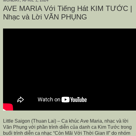
MONDAY, APRIL 1, 2024
AVE MARIA Với Tiếng Hát KIM TƯỚC |
Nhạc và Lời VĂN PHỤNG
Little Saigon (Thuan Lai) – Ca khúc Ave Maria, nhạc và lời
Văn Phụng với phần trình diễn của danh ca Kim Tước trong
buổi trình diễn ca nhạc “Còn Mãi Với Thời Gian II” do nhóm