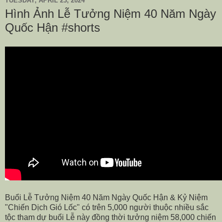
TUESDAY, APRIL 23, 2024
Hình Ảnh Lễ Tưởng Niệm 40 Năm Ngày
Quốc Hận #shorts
Buổi Lễ Tưởng Niệm 40 Năm Ngày Quốc Hận & Kỷ Niệm
"Chiến Dịch Gió Lốc" có trên 5,000 người thuộc nhiều sắc
tộc tham dự buổi Lễ này đồng thời tưởng niệm 58,000 chiến