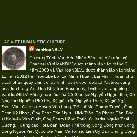
LAC VIET HUMANISTIC CULTURE
VanHoaNBLV
Chương Trình Văn Hóa Nhân Bản Lạc Việt gồm có
Channel VanHoaNBLV đuợc thành lập vào tháng 6
năm 2009 và VanHoaNBLV1 được thành lập vào tháng
11 năm 2012 trên Youtube bởi Lại Minh Thuận. Lại Minh Thuận phụ
trách phần quay phim, chụp hình, edit video, upload Youtube cùng
post lên trang Van Hoa Nblv trên Facebook, Twitter và trang blog
VanHoaNBLV. Với sự hợp tác của Cố Giáo sư Nguyễn Ngọc Bích, Cố
Nhạc sư Nghiêm Phú Phi, Ký giả Trần Nguyên Thao, Ký giả Ngô
Đình Vận, Giáo sư Huỳnh Văn Lang, Tiến sĩ Mai Thanh Truyết, Ông
Phan Kỳ Nhơn, Ông Phan Tấn Ngưu, Nick Trần, Tạ Phong Tần, Bác
sĩ Nguyễn Văn Quát, Ông Phạm Hồng Phúc, Guitarist Nguễn Thái
Cường... Cùng các Hội Đoàn, Đoàn Thể trong Cộng Đồng như Cộng
Đồng Người Việt Quốc Gia Nam California, Liên Ủy Ban Chống Cộng