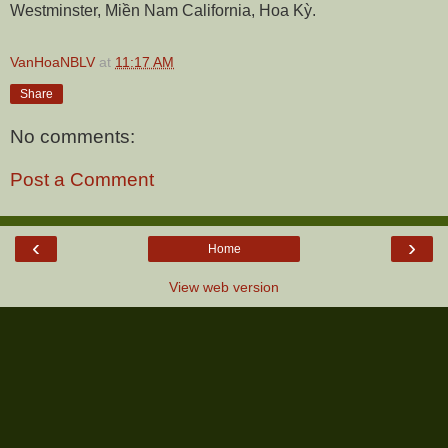
Westminster, Miền Nam California, Hoa Kỳ.
VanHoaNBLV
at
11:17 AM
Share
No comments:
Post a Comment
‹
›
Home
View web version