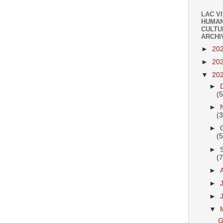
LAC V
HUMAN
CULTU
ARCHI
►
20
►
20
▼
20
►
(
►
(
►
(
►
(
►
►
►
▼
G