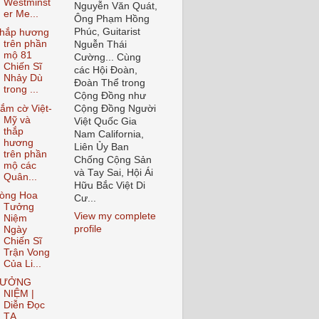
Westminst
Nguyễn Văn Quát,
er Me...
Ông Phạm Hồng
Phúc, Guitarist
hắp hương
trên phần
Nguễn Thái
mộ 81
Cường... Cùng
Chiến Sĩ
các Hội Đoàn,
Nhảy Dù
Đoàn Thể trong
trong ...
Cộng Đồng như
ắm cờ Việt-
Cộng Đồng Người
Mỹ và
Việt Quốc Gia
thắp
Nam California,
hương
Liên Ủy Ban
trên phần
Chống Cộng Sản
mộ các
và Tay Sai, Hội Ái
Quân...
Hữu Bắc Việt Di
òng Hoa
Cư...
Tưởng
View my complete
Niệm
profile
Ngày
Chiến Sĩ
Trận Vong
Của Li...
TƯỞNG
NIỆM |
Diễn Đọc
TẠ