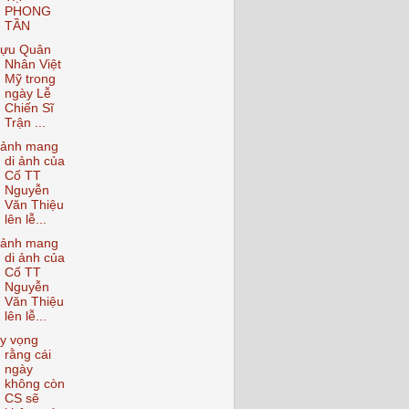
PHONG
TẦN
ựu Quân
Nhân Việt
Mỹ trong
ngày Lễ
Chiến Sĩ
Trận ...
ảnh mang
di ảnh của
Cố TT
Nguyễn
Văn Thiệu
lên lễ...
ảnh mang
di ảnh của
Cố TT
Nguyễn
Văn Thiệu
lên lễ...
y vọng
rằng cái
ngày
không còn
CS sẽ