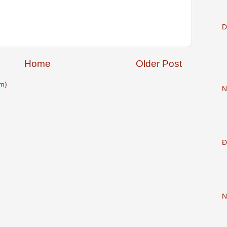
D
Home
Older Post
m)
N
Đ
N