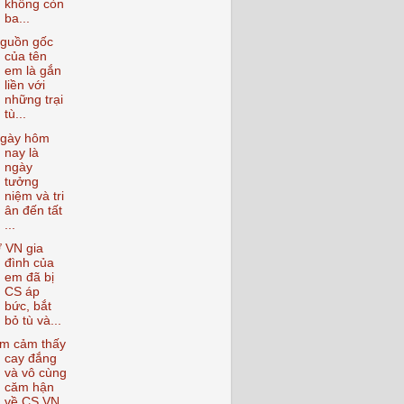
không còn
ba...
guồn gốc
của tên
em là gắn
liền với
những trại
tù...
gày hôm
nay là
ngày
tưởng
niệm và tri
ân đến tất
...
 VN gia
đình của
em đã bị
CS áp
bức, bắt
bỏ tù và...
m cảm thấy
cay đắng
và vô cùng
căm hận
về CS VN