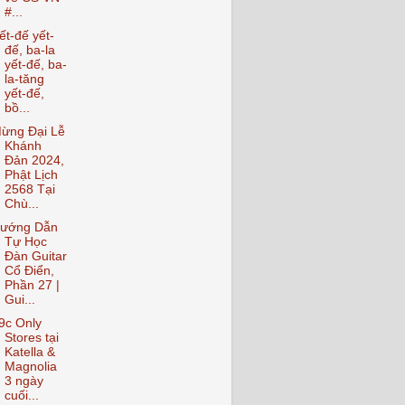
#...
ết-đế yết-
đế, ba-la
yết-đế, ba-
la-tăng
yết-đế,
bồ...
ừng Đại Lễ
Khánh
Đản 2024,
Phật Lịch
2568 Tại
Chù...
ướng Dẫn
Tự Học
Đàn Guitar
Cổ Điển,
Phần 27 |
Gui...
9c Only
Stores tại
Katella &
Magnolia
3 ngày
cuối...