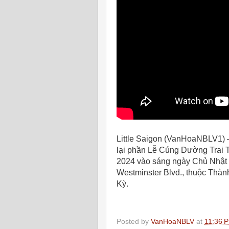
Little Saigon (VanHoaNBLV1) 
lại phần Lễ Cúng Dường Trai 
2024 vào sáng ngày Chủ Nhật 
Westminster Blvd., thuộc Thàn
Kỳ.
Posted by
VanHoaNBLV
at
11:36 