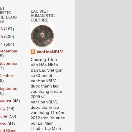
IET
LAC VIET
ISTIC
HUMANISTIC
RE BLOG
CULTURE
VE
26
(187)
25
(430)
24
(584)
December
VanHoaNBLV
59)
Chương Trình
November
Văn Hóa Nhân
37)
Bản Lạc Việt gồm
có Channel
October
59)
VanHoaNBLV
đuợc thành lập
September
vào tháng 6 năm
70)
2009 và
August
(48)
VanHoaNBLV1
được thành lập
July
(49)
vào tháng 11 năm
June
(50)
2012 trên Youtube
bởi Lại Minh
May
(41)
Thuận. Lại Minh
od Bless