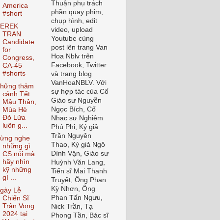
Thuận phụ trách
America
phần quay phim,
#short
chụp hình, edit
EREK
video, upload
TRAN
Youtube cùng
Candidate
post lên trang Van
for
Hoa Nblv trên
Congress,
Facebook, Twitter
CA-45
#shorts
và trang blog
VanHoaNBLV. Với
hững thảm
sự hợp tác của Cố
cảnh Tết
Giáo sư Nguyễn
Mậu Thân,
Ngọc Bích, Cố
Mùa Hè
Đỏ Lửa
Nhạc sư Nghiêm
luôn g...
Phú Phi, Ký giả
Trần Nguyên
ừng nghe
Thao, Ký giả Ngô
những gì
Đình Vận, Giáo sư
CS nói mà
hãy nhìn
Huỳnh Văn Lang,
kỹ những
Tiến sĩ Mai Thanh
gì ...
Truyết, Ông Phan
Kỳ Nhơn, Ông
gày Lễ
Phan Tấn Ngưu,
Chiến Sĩ
Trận Vong
Nick Trần, Tạ
2024 tại
Phong Tần, Bác sĩ