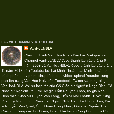
LAC VIET HUMANISTIC CULTURE
VanHoaNBLV
Chương Trình Văn Hóa Nhân Bản Lạc Việt gồm có
Channel VanHoaNBLV đuợc thành lập vào tháng 6
năm 2009 và VanHoaNBLV1 được thành lập vào tháng
11 năm 2012 trên Youtube bởi Lại Minh Thuận. Lại Minh Thuận phụ
trách phần quay phim, chụp hình, edit video, upload Youtube cùng
post lên trang Van Hoa Nblv trên Facebook, Twitter và trang blog
VanHoaNBLV. Với sự hợp tác của Cố Giáo sư Nguyễn Ngọc Bích, Cố
Nhạc sư Nghiêm Phú Phi, Ký giả Trần Nguyên Thao, Ký giả Ngô
Đình Vận, Giáo sư Huỳnh Văn Lang, Tiến sĩ Mai Thanh Truyết, Ông
Phan Kỳ Nhơn, Ông Phan Tấn Ngưu, Nick Trần, Tạ Phong Tần, Bác
sĩ Nguyễn Văn Quát, Ông Phạm Hồng Phúc, Guitarist Nguễn Thái
Cường... Cùng các Hội Đoàn, Đoàn Thể trong Cộng Đồng như Cộng