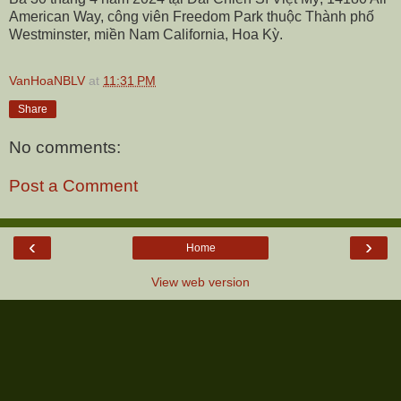
American Way, công viên Freedom Park thuộc Thành phố
Westminster, miền Nam California, Hoa Kỳ.
VanHoaNBLV
at
11:31 PM
Share
No comments:
Post a Comment
‹
›
Home
View web version