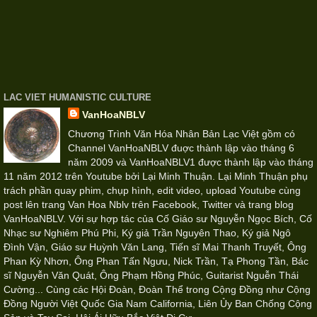
LAC VIET HUMANISTIC CULTURE
VanHoaNBLV
Chương Trình Văn Hóa Nhân Bản Lạc Việt gồm có
Channel VanHoaNBLV đuợc thành lập vào tháng 6
năm 2009 và VanHoaNBLV1 được thành lập vào tháng
11 năm 2012 trên Youtube bởi Lại Minh Thuận. Lại Minh Thuận phụ
trách phần quay phim, chụp hình, edit video, upload Youtube cùng
post lên trang Van Hoa Nblv trên Facebook, Twitter và trang blog
VanHoaNBLV. Với sự hợp tác của Cố Giáo sư Nguyễn Ngọc Bích, Cố
Nhạc sư Nghiêm Phú Phi, Ký giả Trần Nguyên Thao, Ký giả Ngô
Đình Vận, Giáo sư Huỳnh Văn Lang, Tiến sĩ Mai Thanh Truyết, Ông
Phan Kỳ Nhơn, Ông Phan Tấn Ngưu, Nick Trần, Tạ Phong Tần, Bác
sĩ Nguyễn Văn Quát, Ông Phạm Hồng Phúc, Guitarist Nguễn Thái
Cường... Cùng các Hội Đoàn, Đoàn Thể trong Cộng Đồng như Cộng
Đồng Người Việt Quốc Gia Nam California, Liên Ủy Ban Chống Cộng