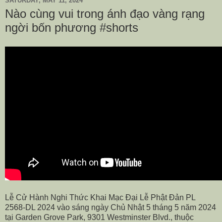
SATURDAY, MAY 11, 2024
Nào cùng vui trong ánh đạo vàng rạng
ngời bốn phương #shorts
Lễ Cử Hành Nghi Thức Khai Mạc Đại Lễ Phật Đản PL
2568-DL 2024 vào sáng ngày Chủ Nhật 5 tháng 5 năm 2024
tại Garden Grove Park, 9301 Westminster Blvd., thuộc