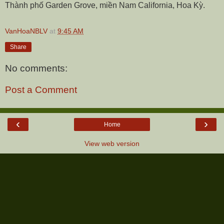
Thành phố Garden Grove, miền Nam California, Hoa Kỳ.
VanHoaNBLV
at
9:45 AM
Share
No comments:
Post a Comment
‹
›
Home
View web version